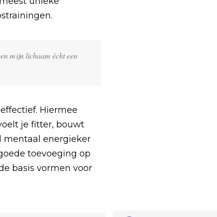
 meest unieke
strainingen.
ven mijn lichaam écht een
effectief. Hiermee
oelt je fitter, bouwt
al mentaal energieker
 goede toevoeging op
e basis vormen voor