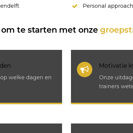
endelft
Personal approac
om te starten met onze
groepst
jden
Motivatie k
lf op welke dagen en
Onze uitdag
trainers wet