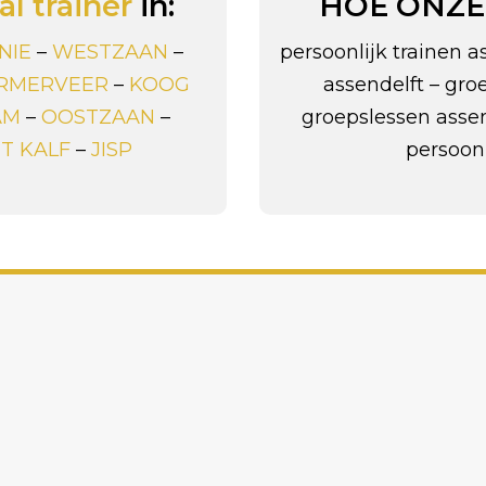
l trainer
in:
HOE ONZE
NIE
–
WESTZAAN
–
persoonlijk trainen 
RMERVEER
–
KOOG
assendelft – gro
AM
–
OOSTZAAN
–
groepslessen assend
‘T KALF
–
JISP
persoonl