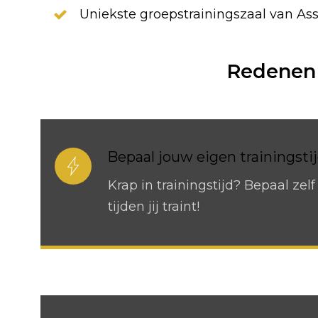
Uniekste groepstrainingszaal van Ass
Redenen 
Bepaal jouw eigen trainingsti
Krap in trainingstijd? Bepaal ze
tijden jij traint!