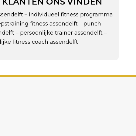
 KLANTEN ONS VINDEN
assendelft – individueel fitness programma
epstraining fitness assendelft – punch
elft – persoonlijke trainer assendelft –
ijke fitness coach assendelft