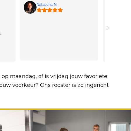
Jeffrey
Natascha N.
Ruim 6 jaar
trainen bij 
a!
steeds met v
bij Panthera 
Stuk voor st
Echt een aan
Ook bij de g
sfeer en afw
vertrouwde o
t op maandag, of is vrijdag jouw favoriete
naartoe te g
ouw voorkeur? Ons rooster is zo ingericht