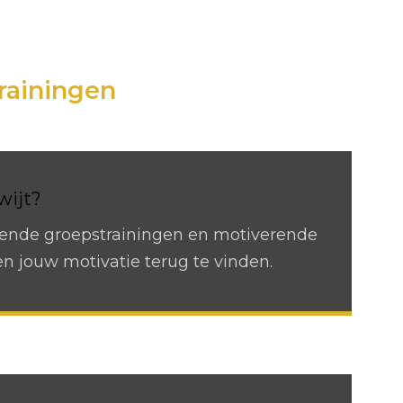
h
rainingen
wijt?
ende groepstrainingen en motiverende
en jouw motivatie terug te vinden.