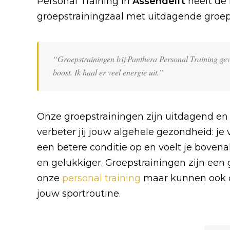
Personal Training in
Assendelft
heeft de
groepstrainingzaal met uitdagende groep
“Groepstrainingen bij Panthera Personal Training ge
boost. Ik haal er veel energie uit.”
Onze groepstrainingen zijn uitdagend en 
verbeter jij jouw algehele gezondheid: je v
een betere conditie op en voelt je boven
en gelukkiger. Groepstrainingen zijn een
onze
personal training
maar kunnen ook d
jouw sportroutine.