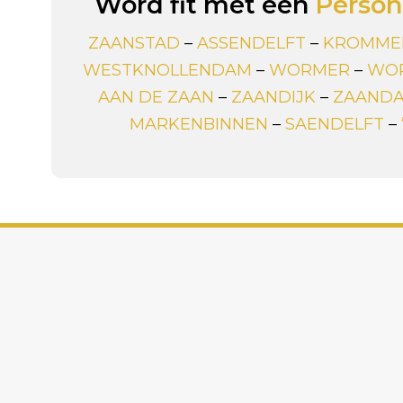
Word fit met een
Persona
ZAANSTAD
–
ASSENDELFT
–
KROMME
WESTKNOLLENDAM
–
WORMER
–
WO
AAN DE ZAAN
–
ZAANDIJK
–
ZAAND
MARKENBINNEN
–
SAENDELFT
–