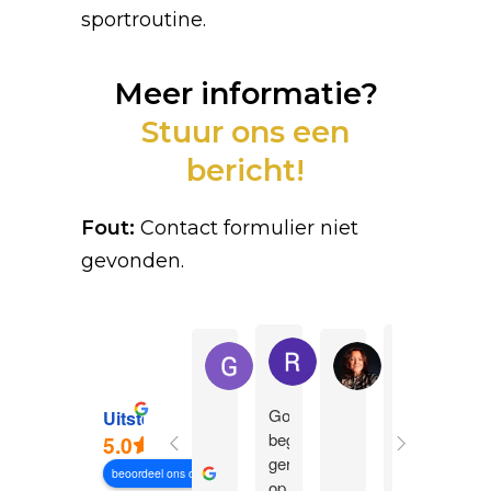
sportroutine.
Meer informatie?
Stuur ons een
bericht!
Fout:
Contact formulier niet
gevonden.
Rick van der V.
Jeffrey
Grzegorz C.
Natascha N.
Goede
Ruim
Sin
Uitstekend
begeleiding
6
kort
5.0
gericht
jaar
aan
beoordeel ons op
op
geleden
het