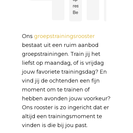
resultaat.
begonnen
trai
Ben
met
en
erg
trainen
tot
tevreden
bij
nu
over
Jesse
top,
Ons
groepstrainingsrooster
Panthera!
Petersen.
niks
Nog
op
bestaat uit een ruim aanbod
steeds
aan
groepstrainingen. Train jij het
met
te
liefst op maandag, of is vrijdag
veel
mer
plezier
jouw favoriete trainingsdag? En
en
vind jij de ochtenden een fijn
inmiddels
moment om te trainen of
bij
Panthera
hebben avonden jouw voorkeur?
ook
Ons rooster is zo ingericht dat er
bij
altijd een trainingsmoment te
andere
trainers.
vinden is die bij jou past.
Stuk